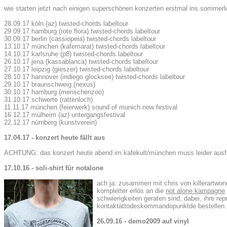
wie starten jetzt nach einigen superschönen konzerten erstmal ins sommerlo
28.09.17 köln (az) twisted-chords labeltour
29.09.17 hamburg (rote flora) twisted-chords labeltour
30.09.17 berlin (cassiopeia) twisted-chords labeltour
13.10.17 münchen (kafemarat) twisted-chords labeltour
14.10.17 karlsruhe (p8) twisted-chords labeltour
26.10.17 jena (kassablanca) twisted-chords labeltour
27.10.17 leipzig (gieszer) twisted-chords labeltour
28.10.17 hannover (indiego glocksee) twisted-chords labeltour
29.10.17 braunschweig (nexus)
30.10.17 hamburg (menschenzoo)
31.10.17 schwerte (rattenloch)
11.11.17 münchen (feierwerk) sound of munich now festival
16.12.17 mülheim (az) untergangsfestival
22.12.17 nürnberg (kunstverein)
17.04.17 - konzert heute fällt aus
ACHTUNG: das konzert heute abend im kafekult/münchen muss leider ausfa
17.10.16 - soli-shirt für notalone
ach ja: zusammen mit chris von killerartworx
kompletter erlös an die
not alone kampagne
schwierigkeiten geraten sind, dabei, ihre re
kontaktättodeskommandopunktde bestellen.
26.09.16 - demo2009 auf vinyl