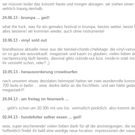
wir müssen leider das konzert heute und morgen absagen. wir ziehen einen k
wirklich traurig deshalb.
24.06.13 - krumpa ... geil!
what the fuck, was für ein geniales festival in krumpa. bestes wetter, beste
alles bestens! wir kommen wieder, auch ohne instrumente!
10.06.13 - vinyl sold out
brandheisse aktuelle news aus der twisted-chords-chefetage: die vinyl-versi
ist so gut wie ausverkauft. megastark und kaum zu glauben, vielen lieben da
nachpressung läuft bereits. diesmal gibts outside-out bzw. inside-in statt ins
ihr versteht schon, oder? ;)
10.05.13 - herausvorderung crowdsurfen
nach unserem etwas desolaten heimspiel hatten wir zwei wundervolle konzerte
700 leute in berlin ... wow, danke dafür an die fischfilets. und wer hätte ge
megastark!!!
24.04.13 - am freitag im feierwerk ...
... geht's schon um 20:30h mit uns los. vermutlich pünktlich. also kommt 
02.04.13 - hundefutter selber essen ... geil!
wow, super wochenende! vielen lieben dank für all die anstrengungen, die so
hoffentlich findet ihr bald eine würdige neue location. impressionen der sau