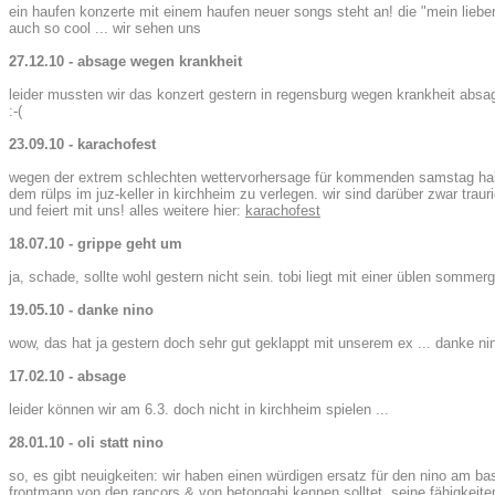
ein haufen konzerte mit einem haufen neuer songs steht an! die "mein lieber
auch so cool ... wir sehen uns
27.12.10 - absage wegen krankheit
leider mussten wir das konzert gestern in regensburg wegen krankheit abs
:-(
23.09.10 - karachofest
wegen der extrem schlechten wettervorhersage für kommenden samstag habe
dem rülps im juz-keller in kirchheim zu verlegen. wir sind darüber zwar trau
und feiert mit uns! alles weitere hier:
karachofest
18.07.10 - grippe geht um
ja, schade, sollte wohl gestern nicht sein. tobi liegt mit einer üblen sommer
19.05.10 - danke nino
wow, das hat ja gestern doch sehr gut geklappt mit unserem ex ... danke ni
17.02.10 - absage
leider können wir am 6.3. doch nicht in kirchheim spielen ...
28.01.10 - oli statt nino
so, es gibt neuigkeiten: wir haben einen würdigen ersatz für den nino am bas
frontmann von den rancors & von betongabi kennen solltet. seine fähigkeite