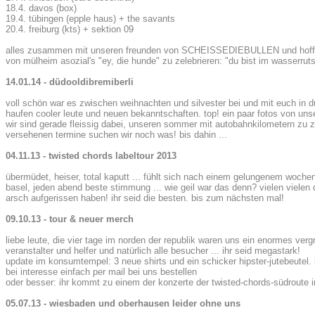
18.4. davos (box)
19.4. tübingen (epple haus) + the savants
20.4. freiburg (kts) + sektion 09
alles zusammen mit unseren freunden von SCHEISSEDIEBULLEN und hoffentl
von mülheim asozial's "ey, die hunde" zu zelebrieren: "du bist im wasserrutsch
14.01.14 - düdooldibremiberli
voll schön war es zwischen weihnachten und silvester bei und mit euch in dü
haufen cooler leute und neuen bekanntschaften. top! ein paar fotos von unse
wir sind gerade fleissig dabei, unseren sommer mit autobahnkilometern zu zu 
versehenen termine suchen wir noch was! bis dahin ...
04.11.13 - twisted chords labeltour 2013
übermüdet, heiser, total kaputt ... fühlt sich nach einem gelungenem woche
basel, jeden abend beste stimmung ... wie geil war das denn? vielen vielen
arsch aufgerissen haben! ihr seid die besten. bis zum nächsten mal!
09.10.13 - tour & neuer merch
liebe leute, die vier tage im norden der republik waren uns ein enormes verg
veranstalter und helfer und natürlich alle besucher ... ihr seid megastark!
update im konsumtempel: 3 neue shirts und ein schicker hipster-jutebeutel.
bei interesse einfach per mail bei uns bestellen
oder besser: ihr kommt zu einem der konzerte der twisted-chords-südroute in
05.07.13 - wiesbaden und oberhausen leider ohne uns