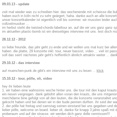
09.03.13 - update
zeit mal wieder was zu schreiben hier. das wochenende mit scheisse die bulle
haben euch in köln nicht zu sehr geärgert, haha. danke auch an alle konze
unser konzertkalender ist eigentlich voll bis sommer. wir mussten leider a
vollzeitmusiker ...
im herbst steht die twisted-chords-labeltour an, auf die wir uns ganz ganz 
im aktuellen plastic-bomb ist ein dreiseitiges interview mit uns. lest doch ma
28.12.12 - 2012
so liebe freunde, das jahr geht zu ende und wir wollen uns mal kurz bei all
haben. die platte, 29 konzerte inkl. tour, neuer bassist, video ... viel ist pa
soll das sein! nächstes jahr geht's hoffentlich ähnlich attraktiv weiter ... da
29.10.12 - das interview
auf muenchen-punk.de gibt's ein interview mit uns zu lesen ...
klick
15.10.12 - tour, pölle, oli, video
hey ihr lieben leute
1. wir haben eine wahnsinns woche hinter uns. die tour mit den kaput krauts
ein riesen vergnügen. dank gebührt allen voran den krauts, die uns mitge
merchdame bine gefolgt von all den leuten, die die konzerte veranstaltet un
gekocht haben und bei denen wir in der bude pennen durften. ihr seid der wa
2. der pölle hat freitag und samstag seinen einstand bei uns gegeben und d
lieber pölle, welcome on board. lieber oli, danke für knapp 3 jahre spaß mit 
proberaum und auf der strasse. wir werden dich ganz dolle vermissen!!!