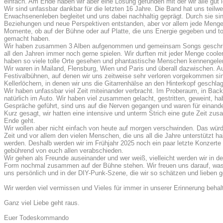
einfach. Am Ende haben wir aber eine Lösung gefunden mit der wir alle gut 
Wir sind unfassbar dankbar für die letzten 16 Jahre. Die Band hat uns teilw
Erwachsenenleben begleitet und uns dabei nachhaltig geprägt. Durch sie si
Beziehungen und neue Perspektiven entstanden, aber vor allem jede Meng
Momente, ob auf der Bühne oder auf Platte, die uns Energie gegeben und to
gemacht haben.
Wir haben zusammen 3 Alben aufgenommen und gemeinsam Songs geschrie
all den Jahren immer noch gerne spielen. Wir durften mit jeder Menge coole
haben so viele tolle Orte gesehen und phantastische Menschen kennengeler
Wir waren in Mailand, Flensburg, Wien und Paris und überall dazwischen. A
Festivalbühnen, auf denen wir uns zeitweise sehr verloren vorgekommen sin
Kellerlöchern, in denen wir uns die Gitarrenhälse an den Hinterkopf geschla
Wir haben unfassbar viel Zeit miteinander verbracht. Im Proberaum, in Ba
natürlich im Auto. Wir haben viel zusammen gelacht, gestritten, geweint, ha
Gespräche geführt, sind uns auf die Nerven gegangen und waren für einande
Kurz gesagt, wir hatten eine intensive und unterm Strich eine gute Zeit zus
Ende geht.
Wir wollen aber nicht einfach von heute auf morgen verschwinden. Das wü
Zeit und vor allem den vielen Menschen, die uns all die Jahre unterstützt ha
werden. Deshalb werden wir im Frühjahr 2025 noch ein paar letzte Konzerte
gebührend von euch allen verabschieden.
Wir gehen als Freunde auseinander und wer weiß, vielleicht werden wir in de
Form nochmal zusammen auf der Bühne stehen. Wir freuen uns darauf, wa
uns persönlich und in der DIY-Punk-Szene, die wir so schätzen und lieben g
Wir werden viel vermissen und Vieles für immer in unserer Erinnerung behal
Ganz viel Liebe geht raus.
Euer Todeskommando