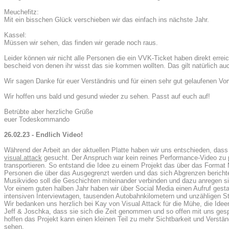
Meuchefitz:
Mit ein bisschen Glück verschieben wir das einfach ins nächste Jahr.
Kassel:
Müssen wir sehen, das finden wir gerade noch raus.
Leider können wir nicht alle Personen die ein VVK-Ticket haben direkt errei
bescheid von denen ihr wisst das sie kommen wollten. Das gilt natürlich au
Wir sagen Danke für euer Verständnis und für einen sehr gut gelaufenen V
Wir hoffen uns bald und gesund wieder zu sehen. Passt auf euch auf!
Betrübte aber herzliche Grüße
euer Todeskommando
26.02.23 - Endlich Video!
Während der Arbeit an der aktuellen Platte haben wir uns entschieden, das
visual.attack
gesucht. Der Anspruch war kein reines Performance-Video zu 
transportieren. So entstand die Idee zu einem Projekt das über das Format 
Personen die über das Ausgegrenzt werden und das sich Abgrenzen berichte
Musikvideo soll die Geschichten miteinander verbinden und dazu anregen s
Vor einem guten halben Jahr haben wir über Social Media einen Aufruf ges
intensiven Interviewtagen, tausenden Autobahnkilometern und unzähligen Stun
Wir bedanken uns herzlich bei Kay von Visual Attack für die Mühe, die Ide
Jeff & Joschka, dass sie sich die Zeit genommen und so offen mit uns ges
hoffen das Projekt kann einen kleinen Teil zu mehr Sichtbarkeit und Verstä
sehen.