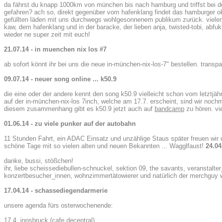
da fährst du knapp 1000km von münchen bis nach hamburg und triffst bei de
gefahren? ach so, direkt gegenüber vom hafenklang findet das hamburger oktob
gefüllten läden mit uns durchwegs wohlgesonnenem publikum zurück. vielen 
kaw, dem hafenklang und in der baracke, der lieben anja, twisted-tobi, abfuk
wieder ne super zeit mit euch!
21.07.14 - in muenchen nix los #7
ab sofort könnt ihr bei uns die neue in-münchen-nix-los-7" bestellen. transp
09.07.14 - neuer song online ... k50.9
die eine oder der andere kennt den song k50.9 vielleicht schon vom letztjä
auf der in-münchen-nix-los 7inch, welche am 17.7. erscheint, sind wir nochma
diesem zusammenhang gibt es k50.9 jetzt auch auf
bandcamp
zu hören. vi
01.06.14 - zu viele punker auf der autobahn
11 Stunden Fahrt, ein ADAC Einsatz und unzählige Staus später freuen wir 
schöne Tage mit so vielen alten und neuen Bekannten ... Wagglfaust!
24.04
danke, bussi, stößchen!
ihr, liebe scheissediebullen-schnuckel, sektion 09, the savants, veranstal
konzertbesucher_innen, wohnzimmertätowierer und natürlich der merchguy wart
17.04.14 - schassediegendarmerie
unsere agenda fürs osterwochenende:
17.4. innsbruck (cafe decentral)