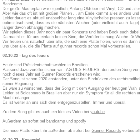
Bandcamp.
Der große Masterplan war eigentlich, Anfang Oktober mit Vinyl, CD und all
Aber wie das oft ist mit großen Plänen ... am Ende kommt alles anders und
Leider dauert es aktuell unabsehbar lang eine Vinylscheibe pressen zu las
optimistisch sind, dass es die nächsten Wochen (oder vielleicht auch Tage) 
länger davon abhängig machen.
Wir spielen dieses Jahr noch ein paar Konzerte und haben Bock euch dabei 
Da macht es für uns einfach keinen Sinn, die Veröffentlichung Woche für 
Wir freuen uns natürlich über alle, die sich eine Platte holen, wenn es dann
uns über alle, die die Platte auf
gunner records
schon Mal vorbestellen.
02.10.22 - tag des feuers
Heute sind Präsidentschaftswahlen in Brasilien.
Passend dazu veröffentlichen wir TAG DES FEUERS, den ersten Song vo
noch dieses Jahr auf Gunner Records erscheinen wird.
Der Song ist schon 2020 enstanden, unter den Eindrücken des rechtsradikal
seiner Regierung.
Es wäre zu wünschen, dass der Song mit dem Ausgang der heutigen Wahl sc
Leider ist Bolosonaro in Brasilien aber nur ein Symptom für all die rechten
Macht erlangen.
Es ist weiter an uns sich dem entgegenzustellen. Immer und überall.
Zu dem Song gibt es auch ein kleines Video bei
youtube
Außerdem ab sofort bei
bandcamp
und
spotify
Die neue Platte könnt ihr außerdem ab sofort bei
Gunner Records
vorbestell
01.10.22 - Konzerte!