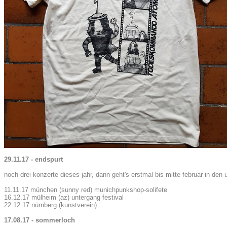
29.11.17 - endspurt
noch drei konzerte dieses jahr, dann geht's erstmal bis mitte februar in den u
11.11.17 münchen (sunny red) munichpunkshop-solifete
16.12.17 mülheim (az) untergang festival
22.12.17 nürnberg (kunstverein)
17.08.17 - sommerloch