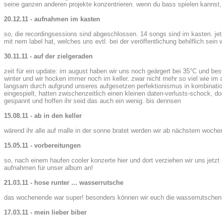
seine ganzen anderen projekte konzentrieren. wenn du bass spielen kannst, d
20.12.11 - aufnahmen im kasten
so, die recordingsessions sind abgeschlossen. 14 songs sind im kasten. je
mit nem label hat, welches uns evtl. bei der veröffentlichung behilflich sein 
30.11.11 - auf der zielgeraden
zeit für ein update: im august haben wir uns noch geärgert bei 35°C und be
winter und wir hocken immer noch im keller. zwar nicht mehr so viel wie im a
langsam durch aufgrund unseres aufgesetzen perfektionismus in kombination m
eingespielt, hatten zwischenzeitlich einen kleinen daten-verlusts-schock, 
gespannt und hoffen ihr seid das auch ein wenig. bis dennsen
15.08.11 - ab in den keller
wärend ihr alle auf malle in der sonne bratet werden wir ab nächstem woch
15.05.11 - vorbereitungen
so, nach einem haufen cooler konzerte hier und dort verziehen wir uns jetzt 
aufnahmen für unser album an!
21.03.11 - hose runter ... wasserrutsche
das wochenende war super! besonders können wir euch die wasserrutschen
17.03.11 - mein lieber biber