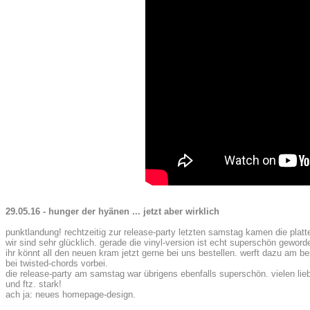
29.05.16 - hunger der hyänen ... jetzt aber wirklich
punktlandung! rechtzeitig zur release-party letzten samstag kamen die plat
wir sind sehr glücklich. gerade die vinyl-version ist echt superschön geword
ihr könnt all den neuen kram jetzt gerne bei uns bestellen. werft dazu am be
bei twisted-chords vorbei.
die release-party am samstag war übrigens ebenfalls superschön. vielen lieb
und ftz. stark!
ach ja: neues homepage-design.