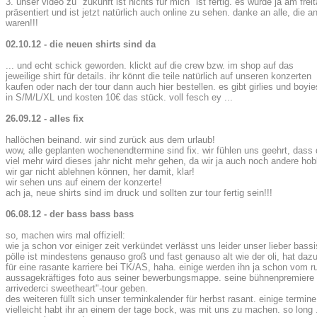
3. unser video zu "zukunft ist nichts für mich" ist fertig. es wurde ja am fre
präsentiert und ist jetzt natürlich auch online zu sehen. danke an alle, die an 
waren!!!
02.10.12 - die neuen shirts sind da
... und echt schick geworden. klickt auf die crew bzw. im shop auf das
jeweilige shirt für details. ihr könnt die teile natürlich auf unseren konzerten
kaufen oder nach der tour dann auch hier bestellen. es gibt girlies und boyie
in S/M/L/XL und kosten 10€ das stück. voll fesch ey ...
26.09.12 - alles fix
hallöchen beinand. wir sind zurück aus dem urlaub!
wow, alle geplanten wochenendtermine sind fix. wir fühlen uns geehrt, dass 
viel mehr wird dieses jahr nicht mehr gehen, da wir ja auch noch andere hob
wir gar nicht ablehnen können, her damit, klar!
wir sehen uns auf einem der konzerte!
ach ja, neue shirts sind im druck und sollten zur tour fertig sein!!!
06.08.12 - der bass bass bass
so, machen wirs mal offiziell:
wie ja schon vor einiger zeit verkündet verlässt uns leider unser lieber bass
pölle ist mindestens genauso groß und fast genauso alt wie der oli, hat da
für eine rasante karriere bei TK/AS, haha. einige werden ihn ja schon vom r
aussagekräftiges foto aus seiner bewerbungsmappe. seine bühnenpremiere wi
arrivederci sweetheart"-tour geben.
des weiteren füllt sich unser terminkalender für herbst rasant. einige termin
vielleicht habt ihr an einem der tage bock, was mit uns zu machen. so long .