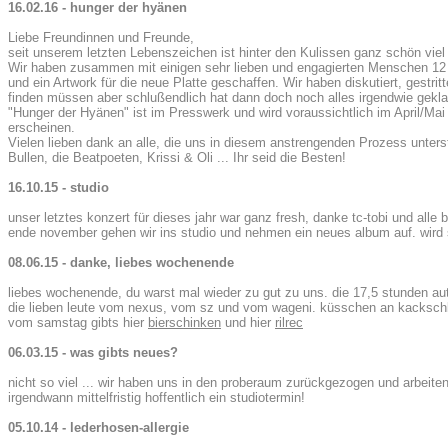
16.02.16 - hunger der hyänen
Liebe Freundinnen und Freunde,
seit unserem letzten Lebenszeichen ist hinter den Kulissen ganz schön viel 
Wir haben zusammen mit einigen sehr lieben und engagierten Menschen 1
und ein Artwork für die neue Platte geschaffen. Wir haben diskutiert, gestri
finden müssen aber schlußendlich hat dann doch noch alles irgendwie gekla
"Hunger der Hyänen" ist im Presswerk und wird voraussichtlich im April/Ma
erscheinen.
Vielen lieben dank an alle, die uns in diesem anstrengenden Prozess unters
Bullen, die Beatpoeten, Krissi & Oli ... Ihr seid die Besten!
16.10.15 - studio
unser letztes konzert für dieses jahr war ganz fresh, danke tc-tobi und alle b
ende november gehen wir ins studio und nehmen ein neues album auf. wird 
08.06.15 - danke, liebes wochenende
liebes wochenende, du warst mal wieder zu gut zu uns. die 17,5 stunden au
die lieben leute vom nexus, vom sz und vom wageni. küsschen an kackschlach
vom samstag gibts hier
bierschinken
und hier
rilrec
06.03.15 - was gibts neues?
nicht so viel ... wir haben uns in den proberaum zurückgezogen und arbeiten
irgendwann mittelfristig hoffentlich ein studiotermin!
05.10.14 - lederhosen-allergie