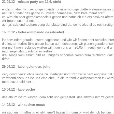
21.05.12 - release-party am 15.6. steht
endlich haben wir die nötigen bands für eine würdige platten-release-sause 
natürlich findet das ganze in unserer homebase, dem kafe marat statt.
es wird ein paar getränkespecials geben und natürlich ein exzessives afters
wir freuen uns auf euch ...
ach ja: cds und testpressung der platte sind da. sollte also alles rechtzeiti
16.05.12 - todeskommando.de reloaded
ihr bewundert gerade unsere nagelneue und wie wir finden sehr schicke interne
die letzten todo's für's album laufen auf hochtouren. wir planen gerade unser
wer nicht mehr solange warten will, kann uns am 26.05. in reutlingen und a
nach regensburg aufs jahninselfest.
drei songs vom album gibt es übrigens schonmal vorab zum reinhören. dazu m
tk/as
29.04.12 - label gefunden, juhu
very good news: ohne lange zu überlegen und trotz zeitlichem engpass hat s
veröffentlichen. es ist uns eine ehre, in die tc-familie aufgenommen zu werd
mehr dazu bald hier ...
10.04.12 - labelsuche
das album ist im kasten, gemischt und gemastert. das artwork nimmt gestalt 
14.02.12 - wir suchen ersatz
wir suchen mittelfristig eineN neueN bassistIn! dem oli wird der job bei u