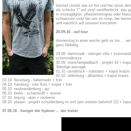
twisted chords war so frei und hat unser d
als schicke 7" auf vinyl veröffentlicht. das 
in smaragdgrün, pflastersteingrau oder klas
schwarzem vinyl bei uns im shop, bei twist
und natürlich auf unseren konzerten.
20.09.16 - auf tour
donnerstag in einer woche geht es los ... wi
ganz hibbelig
29.09. darmstadt - oetinger villa + komman
schimmelkotze
30.09. mönchengladbach - projekt 42 + kapu
3deutige aussage
01.10. osnabrück - substanz + kaput krauts
02.10. oldenburg - alhambra + kaput krauts
03.10. flensburg - hafermarkt + fckr
04.10. hamburg - rote flora + kopot + fckr
05.10. neubrandenburg - ajz
06.10. berlin - scharnie38 + oironie
07.10. leipzig - atari + routeens
08.10. plauen - projekt schuldenberg im exil (am unteren bahnhof 22) + hass
07.06.16 - hunger der hyänen ... der trailer