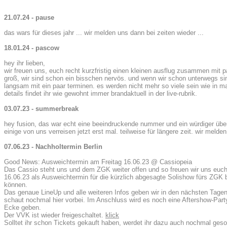
21.07.24 - pause
das wars für dieses jahr ... wir melden uns dann bei zeiten wieder ...
18.01.24 - pascow
hey ihr lieben,
wir freuen uns, euch recht kurzfristig einen kleinen ausflug zusammen mit 
groß, wir sind schon ein bisschen nervös. und wenn wir schon unterwegs sind
langsam mit ein paar terminen. es werden nicht mehr so viele sein wie in 
details findet ihr wie gewohnt immer brandaktuell in der live-rubrik.
03.07.23 - summerbreak
hey fusion, das war echt eine beeindruckende nummer und ein würdiger üb
einige von uns verreisen jetzt erst mal. teilweise für längere zeit. wir meld
07.06.23 - Nachholtermin Berlin
Good News: Ausweichtermin am Freitag 16.06.23 @ Cassiopeia
Das Cassio steht uns und dem ZGK weiter offen und so freuen wir uns euch
16.06.23 als Ausweichtermin für die kürzlich abgesagte Solishow fürs ZGK
können.
Das genaue LineUp und alle weiteren Infos geben wir in den nächsten Tagen
schaut nochmal hier vorbei. Im Anschluss wird es noch eine Aftershow-Par
Ecke geben.
Der VVK ist wieder freigeschaltet.
klick
Solltet ihr schon Tickets gekauft haben, werdet ihr dazu auch nochmal geso