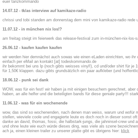
euer tanzkommando
14.07.12 - tk/as interview auf kamikaze-radio
chrissi und tobi standen am donnerstag dem mini von kamikaze-radio rede u
11.07.12 - in münchen nix los!?
am freitag steigt im feierwerk das release-festival zum in-münchen-nix-los-sa
26.06.12 - kaufen kaufen kaufen
wir werden hier demnächst auch sowas wie einen eLaden einrichten, wo ihr c
einfach per eMail an kontakt [at] todeskommando.de
ihr bekommt bei uns lp (noch gibts weisses vinyl!), cd und/oder shirt für j
für 1,50€ klappen. dazu gibts grundsätzlich ein paar aufkleber (und hoffentli
18.06.12 - punk sei dank
WOW, was für ein fest! wir haben ja mit einigen besuchern gerechnet, aber d
haben, an alle helfer und die beteiligten bands für diese geniale party!!! star
11.06.12 - was für ein wochenende
wow, das sind so wochenenden, nach denen man weiss, warum und wofür man 
stellen, wieviele coole und engagierte leute es doch noch in dieser sonst oft
danke an david, thomas, fossi, die halbstark-jungs, die jahninsel-crew und a
und ohne leute wie euch würde dieses ding, was viele als szene bezeichnen, 
ach ja, einen kleinen trailer zu unserer platte gibt es übrigens hier:
klick