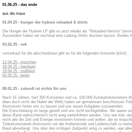
01.06.25 - das ende
aus die maus
01.04.25 - hunger der hyänen reloaded & shirts
Die Hunger der Hyänen LP gibt es jetzt wieder als "Reloaded-Version" (rem
Ausserdem haben wir nochmal eine Ladung Shirts drucken lassen. Beides hi
03.02.25 - vvk
vorverkauf für die abschiedstour gibt es für die folgenden konzerte (klick) ...
12.04.25 - münchen
18.04.25 - hamburg
19.04.25 - mülheim
02.05.25 - berlin
08.01.25 - zukunft ist nichts für uns
Nach 16 Jahren, fast 300 Konzerten und ca. 100.000 Autobahnkilometern (
eben doch nicht der Nabel der Welt) haben wir gemeinsam beschlossen 
Atomsturm hinter uns zu lassen und uns neuen Aufgaben zuzuwenden.
Die Entscheidung ist lange gereift und uns nicht leichtgefallen. Wir waren un
diese Band wahrscheinlich nicht ewig weiterführen werden. Uns war klar, da
nicht alle die Zeit und Energie investieren können und wollen, die es brauch
Todeskommando Atomsturm mit der Authentizität und Leidenschaft zu betrei
Band abverlangt. Uns über den richtigen Zeitpunkt einig zu werden, war alle