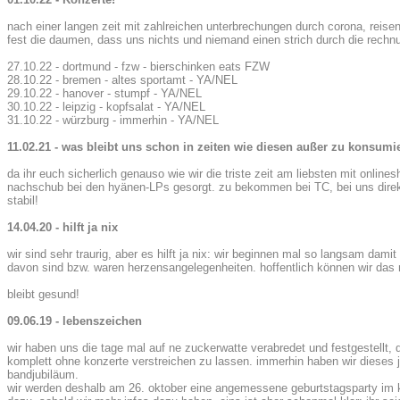
nach einer langen zeit mit zahlreichen unterbrechungen durch corona, reise
fest die daumen, dass uns nichts und niemand einen strich durch die rechn
27.10.22 - dortmund - fzw - bierschinken eats FZW
28.10.22 - bremen - altes sportamt - YA/NEL
29.10.22 - hanover - stumpf - YA/NEL
30.10.22 - leipzig - kopfsalat - YA/NEL
31.10.22 - würzburg - immerhin - YA/NEL
11.02.21 - was bleibt uns schon in zeiten wie diesen außer zu konsumi
da ihr euch sicherlich genauso wie wir die triste zeit am liebsten mit onlines
nachschub bei den hyänen-LPs gesorgt. zu bekommen bei TC, bei uns direkt 
stabil!
14.04.20 - hilft ja nix
wir sind sehr traurig, aber es hilft ja nix: wir beginnen mal so langsam dami
davon sind bzw. waren herzensangelegenheiten. hoffentlich können wir das
bleibt gesund!
09.06.19 - lebenszeichen
wir haben uns die tage mal auf ne zuckerwatte verabredet und festgestellt, 
komplett ohne konzerte verstreichen zu lassen. immerhin haben wir dieses j
bandjubiläum.
wir werden deshalb am 26. oktober eine angemessene geburtstagsparty im k