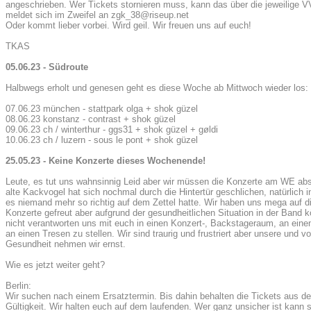
angeschrieben. Wer Tickets stornieren muss, kann das über die jeweilige V
meldet sich im Zweifel an zgk_38@riseup.net
Oder kommt lieber vorbei. Wird geil. Wir freuen uns auf euch!
TKAS
05.06.23 - Südroute
Halbwegs erholt und genesen geht es diese Woche ab Mittwoch wieder los:
07.06.23 münchen - stattpark olga + shok güzel
08.06.23 konstanz - contrast + shok güzel
09.06.23 ch / winterthur - ggs31 + shok güzel + gøldi
10.06.23 ch / luzern - sous le pont + shok güzel
25.05.23 - Keine Konzerte dieses Wochenende!
Leute, es tut uns wahnsinnig Leid aber wir müssen die Konzerte am WE ab
alte Kackvogel hat sich nochmal durch die Hintertür geschlichen, natürlich
es niemand mehr so richtig auf dem Zettel hatte. Wir haben uns mega auf 
Konzerte gefreut aber aufgrund der gesundheitlichen Situation in der Band k
nicht verantworten uns mit euch in einen Konzert-, Backstageraum, an eine
an einen Tresen zu stellen. Wir sind traurig und frustriert aber unsere und v
Gesundheit nehmen wir ernst.
Wie es jetzt weiter geht?
Berlin:
Wir suchen nach einem Ersatztermin. Bis dahin behalten die Tickets aus d
Gültigkeit. Wir halten euch auf dem laufenden. Wer ganz unsicher ist kan